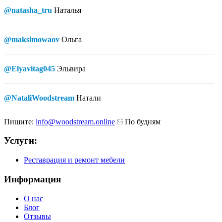
@natasha_tru
Наталья
@maksimowaov
Ольга
@Elyavitag045
Эльвира
@NataliWoodstream
Натали
Пишите:
info@woodstream.online
По будням
Услуги:
Реставрация и ремонт мебели
Информация
О нас
Блог
Отзывы