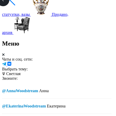
статуэтки, вазы
Продано,
архив
Меню
Чаты и соц. сети:
Выбрать тему:
Светлая
Звоните:
@AnnaWoodstream
Анна
@EkaterinaWoodstream
Екатерина