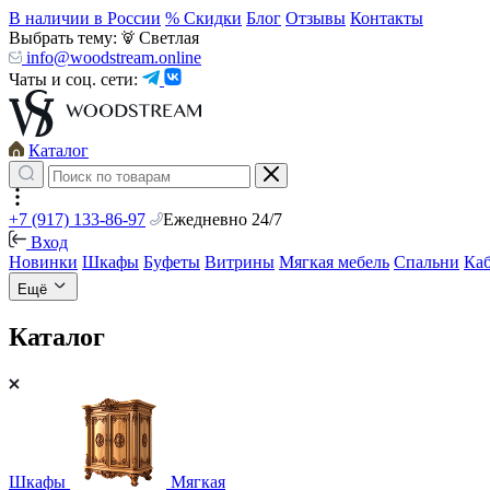
В наличии в России
% Скидки
Блог
Отзывы
Контакты
Выбрать тему:
Светлая
info@woodstream.online
Чаты и соц. сети:
Каталог
+7 (917) 133-86-97
Ежедневно 24/7
Вход
Новинки
Шкафы
Буфеты
Витрины
Мягкая мебель
Спальни
Ка
Ещё
Каталог
Шкафы
Мягкая