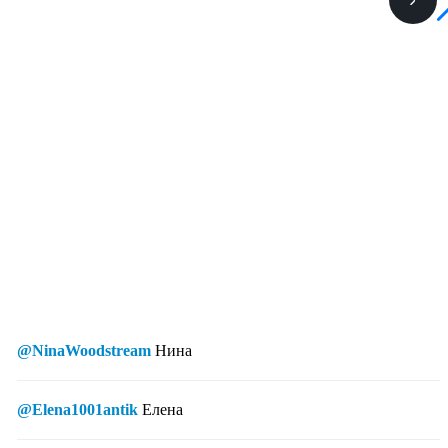
@NinaWoodstream
Нина
@Elena1001antik
Елена