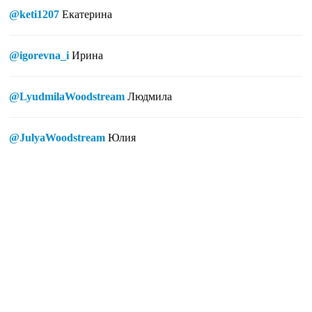
@keti1207
Екатерина
@igorevna_i
Ирина
@LyudmilaWoodstream
Людмила
@JulyaWoodstream
Юлия