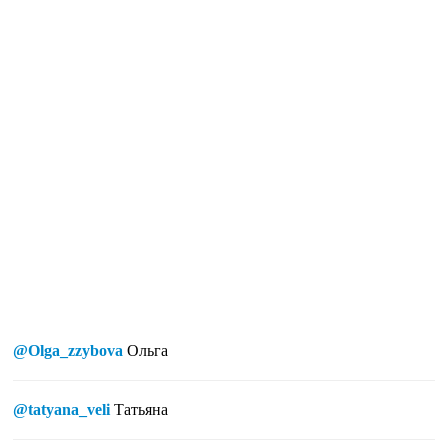
@Olga_zzybova
Ольга
@tatyana_veli
Татьяна