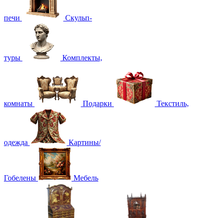
печи
Скульп-
туры
Комплекты,
комнаты
Подарки
Текстиль,
одежда
Картины/
Гобелены
Мебель