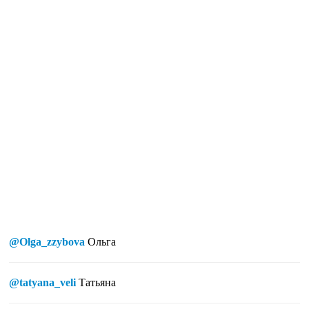
@Olga_zzybova
Ольга
@tatyana_veli
Татьяна