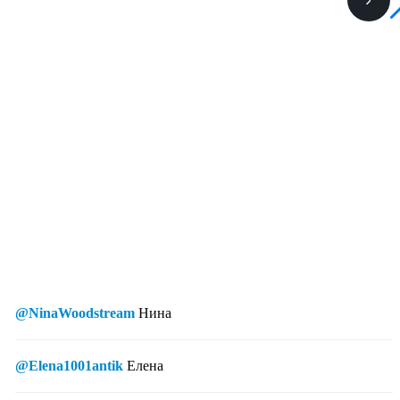
@NinaWoodstream
Нина
@Elena1001antik
Елена