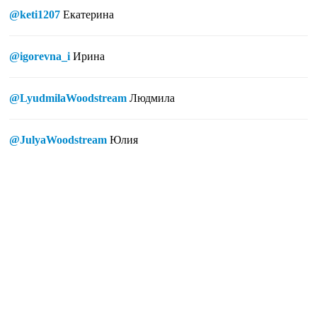
@keti1207
Екатерина
@igorevna_i
Ирина
@LyudmilaWoodstream
Людмила
@JulyaWoodstream
Юлия