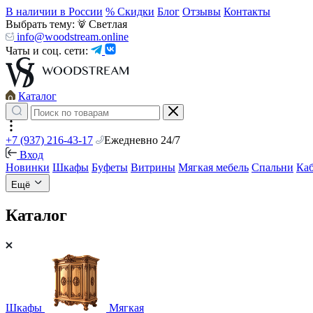
В наличии в России
% Скидки
Блог
Отзывы
Контакты
Выбрать тему:
Светлая
info@woodstream.online
Чаты и соц. сети:
Каталог
+7 (937) 216-43-17
Ежедневно 24/7
Вход
Новинки
Шкафы
Буфеты
Витрины
Мягкая мебель
Спальни
Ка
Ещё
Каталог
Шкафы
Мягкая