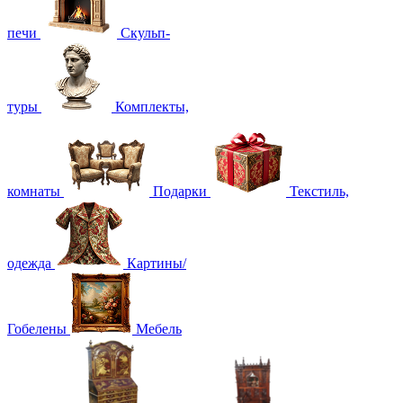
печи
Скульп-
туры
Комплекты,
комнаты
Подарки
Текстиль,
одежда
Картины/
Гобелены
Мебель