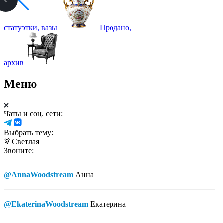
статуэтки, вазы
Продано,
архив
Меню
Чаты и соц. сети:
Выбрать тему:
Светлая
Звоните:
@AnnaWoodstream
Анна
@EkaterinaWoodstream
Екатерина