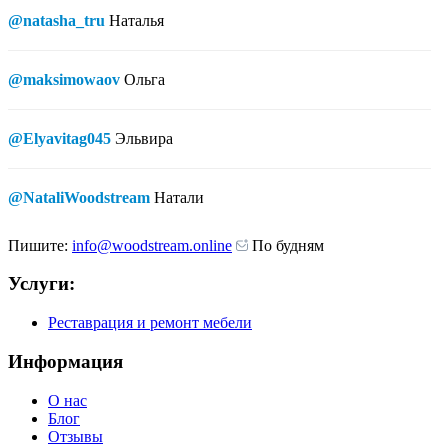
@natasha_tru
Наталья
@maksimowaov
Ольга
@Elyavitag045
Эльвира
@NataliWoodstream
Натали
Пишите:
info@woodstream.online
По будням
Услуги:
Реставрация и ремонт мебели
Информация
О нас
Блог
Отзывы