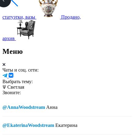
статуэтки, вазы
Продано,
архив
Меню
Чаты и соц. сети:
Выбрать тему:
Светлая
Звоните:
@AnnaWoodstream
Анна
@EkaterinaWoodstream
Екатерина