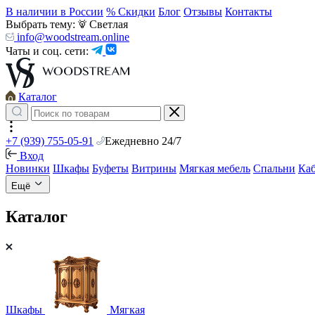
В наличии в России
% Скидки
Блог
Отзывы
Контакты
Выбрать тему:
Светлая
info@woodstream.online
Чаты и соц. сети:
Каталог
+7 (939) 755-05-91
Ежедневно 24/7
Вход
Новинки
Шкафы
Буфеты
Витрины
Мягкая мебель
Спальни
Ка
Ещё
Каталог
Шкафы
Мягкая