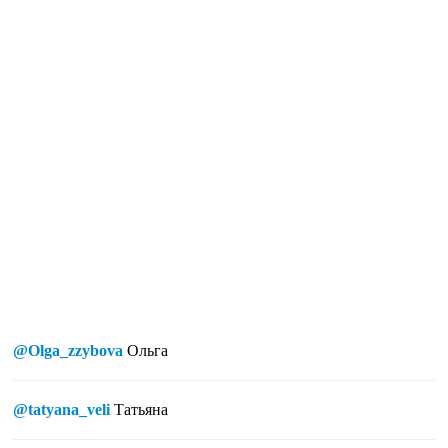
@Olga_zzybova
Ольга
@tatyana_veli
Татьяна