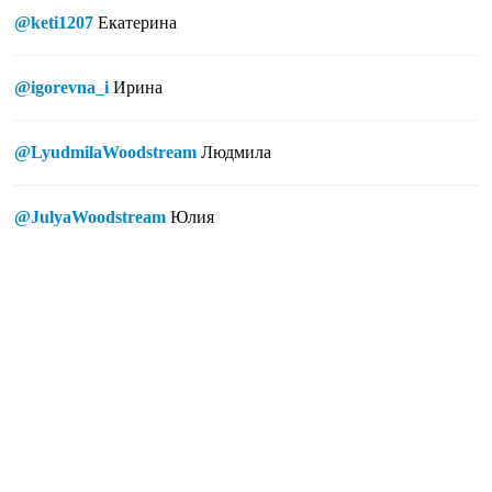
@keti1207
Екатерина
@igorevna_i
Ирина
@LyudmilaWoodstream
Людмила
@JulyaWoodstream
Юлия