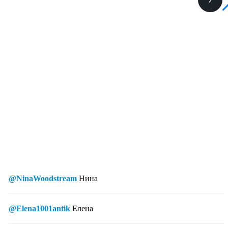
@NinaWoodstream
Нина
@Elena1001antik
Елена