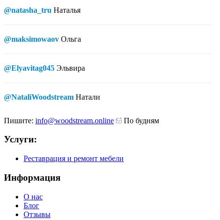
@natasha_tru
Наталья
@maksimowaov
Ольга
@Elyavitag045
Эльвира
@NataliWoodstream
Натали
Пишите:
info@woodstream.online
По будням
Услуги:
Реставрация и ремонт мебели
Информация
О нас
Блог
Отзывы