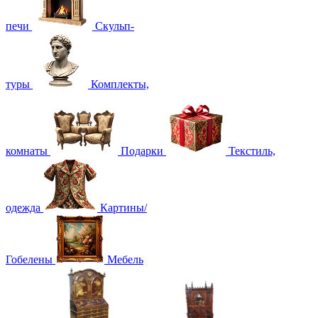
печи
Скульп-
туры
Комплекты,
комнаты
Подарки
Текстиль,
одежда
Картины/
Гобелены
Мебель