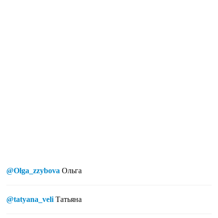
@Olga_zzybova
Ольга
@tatyana_veli
Татьяна