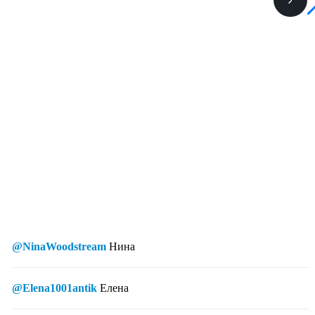
@NinaWoodstream
Нина
@Elena1001antik
Елена