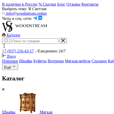
В наличии в России
% Скидки
Блог
Отзывы
Контакты
Выбрать тему:
Светлая
info@woodstream.online
Чаты и соц. сети:
Каталог
+7 (937) 216-43-17
Ежедневно 24/7
Вход
Новинки
Шкафы
Буфеты
Витрины
Мягкая мебель
Спальни
Ка
Ещё
Каталог
Шкафы
Мягкая