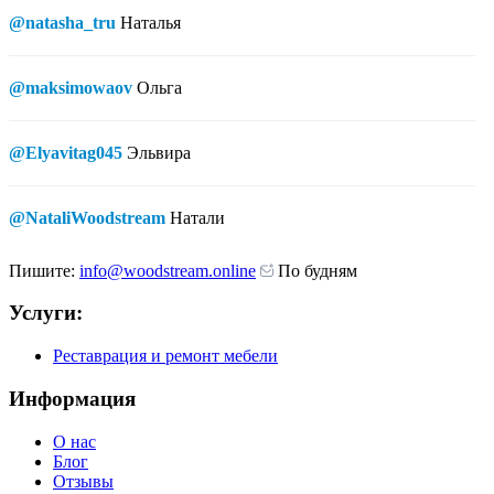
@natasha_tru
Наталья
@maksimowaov
Ольга
@Elyavitag045
Эльвира
@NataliWoodstream
Натали
Пишите:
info@woodstream.online
По будням
Услуги:
Реставрация и ремонт мебели
Информация
О нас
Блог
Отзывы