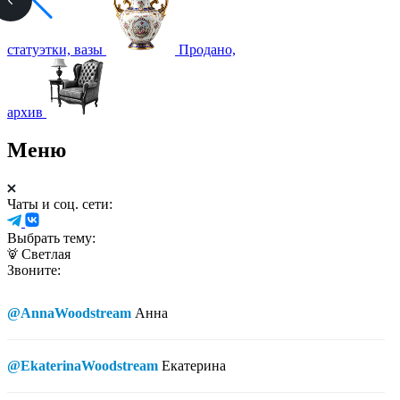
статуэтки, вазы
Продано,
архив
Меню
Чаты и соц. сети:
Выбрать тему:
Светлая
Звоните:
@AnnaWoodstream
Анна
@EkaterinaWoodstream
Екатерина