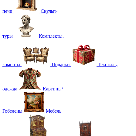
печи
Скульп-
туры
Комплекты,
комнаты
Подарки
Текстиль,
одежда
Картины/
Гобелены
Мебель