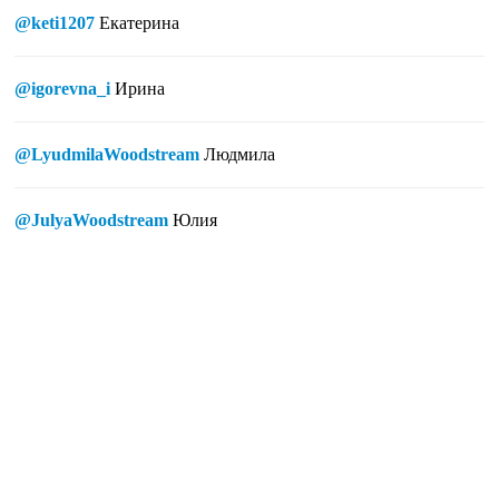
@keti1207
Екатерина
@igorevna_i
Ирина
@LyudmilaWoodstream
Людмила
@JulyaWoodstream
Юлия