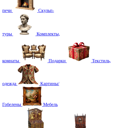
печи
Скульп-
туры
Комплекты,
комнаты
Подарки
Текстиль,
одежда
Картины/
Гобелены
Мебель