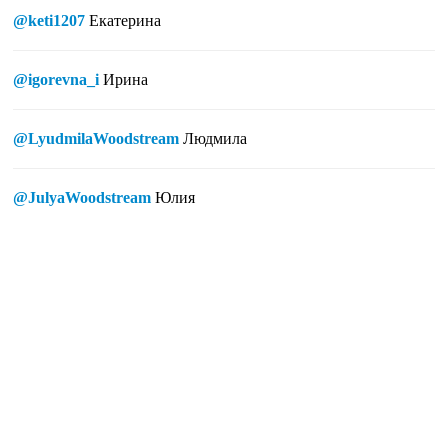
@keti1207
Екатерина
@igorevna_i
Ирина
@LyudmilaWoodstream
Людмила
@JulyaWoodstream
Юлия