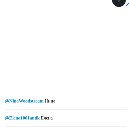
@NinaWoodstream
Нина
@Elena1001antik
Елена