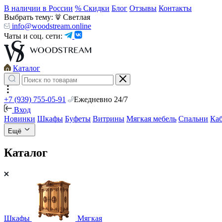
В наличии в России
% Скидки
Блог
Отзывы
Контакты
Выбрать тему:
Светлая
info@woodstream.online
Чаты и соц. сети:
Каталог
+7 (939) 755-05-91
Ежедневно 24/7
Вход
Новинки
Шкафы
Буфеты
Витрины
Мягкая мебель
Спальни
Ка
Ещё
Каталог
Шкафы
Мягкая