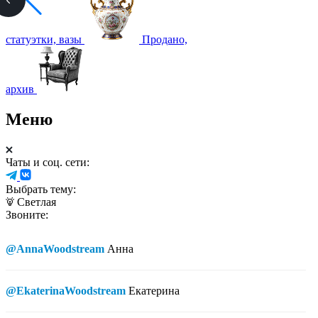
статуэтки, вазы
Продано,
архив
Меню
Чаты и соц. сети:
Выбрать тему:
Светлая
Звоните:
@AnnaWoodstream
Анна
@EkaterinaWoodstream
Екатерина