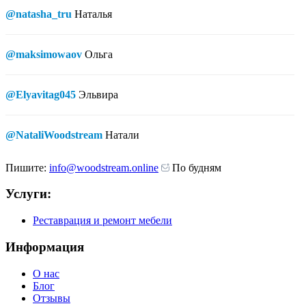
@natasha_tru
Наталья
@maksimowaov
Ольга
@Elyavitag045
Эльвира
@NataliWoodstream
Натали
Пишите:
info@woodstream.online
По будням
Услуги:
Реставрация и ремонт мебели
Информация
О нас
Блог
Отзывы