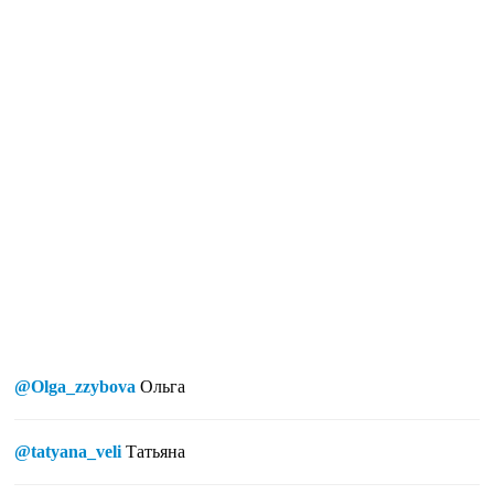
@Olga_zzybova
Ольга
@tatyana_veli
Татьяна