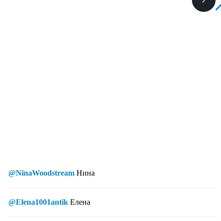
@NinaWoodstream
Нина
@Elena1001antik
Елена