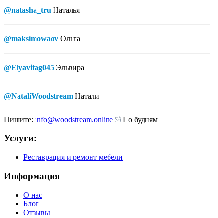
@natasha_tru
Наталья
@maksimowaov
Ольга
@Elyavitag045
Эльвира
@NataliWoodstream
Натали
Пишите:
info@woodstream.online
По будням
Услуги:
Реставрация и ремонт мебели
Информация
О нас
Блог
Отзывы