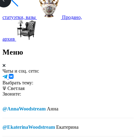
статуэтки, вазы
Продано,
архив
Меню
Чаты и соц. сети:
Выбрать тему:
Светлая
Звоните:
@AnnaWoodstream
Анна
@EkaterinaWoodstream
Екатерина