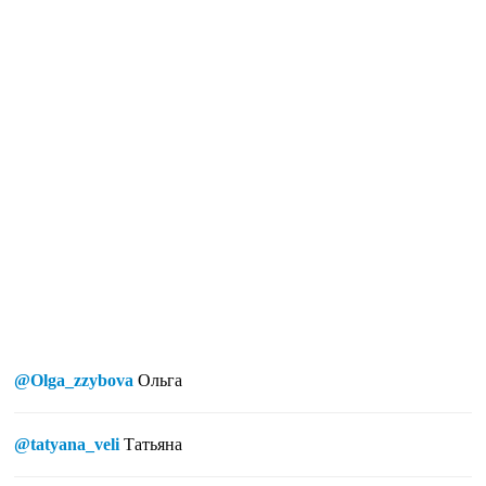
@Olga_zzybova
Ольга
@tatyana_veli
Татьяна