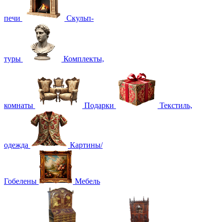
печи
Скульп-
туры
Комплекты,
комнаты
Подарки
Текстиль,
одежда
Картины/
Гобелены
Мебель