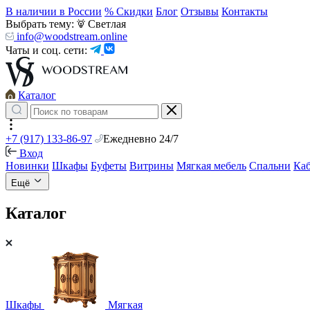
В наличии в России
% Скидки
Блог
Отзывы
Контакты
Выбрать тему:
Светлая
info@woodstream.online
Чаты и соц. сети:
Каталог
+7 (917) 133-86-97
Ежедневно 24/7
Вход
Новинки
Шкафы
Буфеты
Витрины
Мягкая мебель
Спальни
Ка
Ещё
Каталог
Шкафы
Мягкая