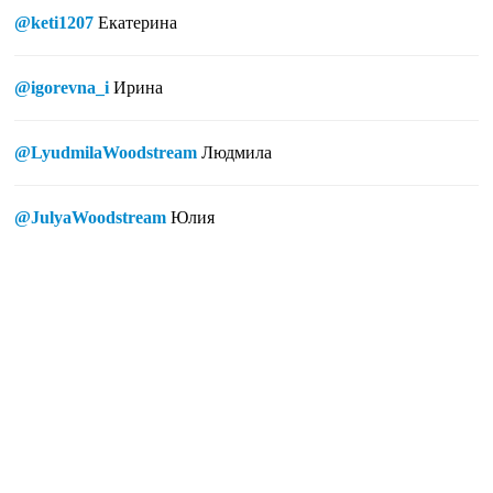
@keti1207
Екатерина
@igorevna_i
Ирина
@LyudmilaWoodstream
Людмила
@JulyaWoodstream
Юлия