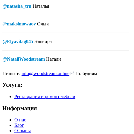
@natasha_tru
Наталья
@maksimowaov
Ольга
@Elyavitag045
Эльвира
@NataliWoodstream
Натали
Пишите:
info@woodstream.online
По будням
Услуги:
Реставрация и ремонт мебели
Информация
О нас
Блог
Отзывы