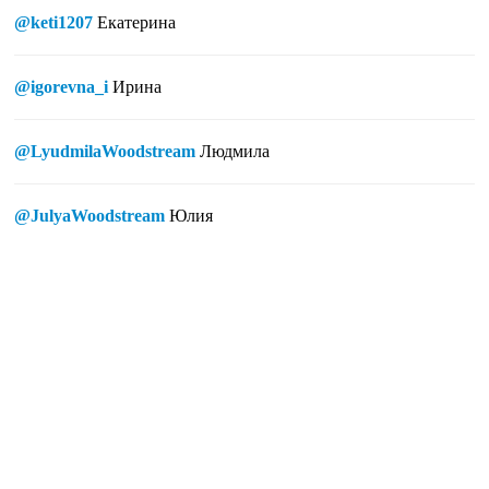
@keti1207
Екатерина
@igorevna_i
Ирина
@LyudmilaWoodstream
Людмила
@JulyaWoodstream
Юлия