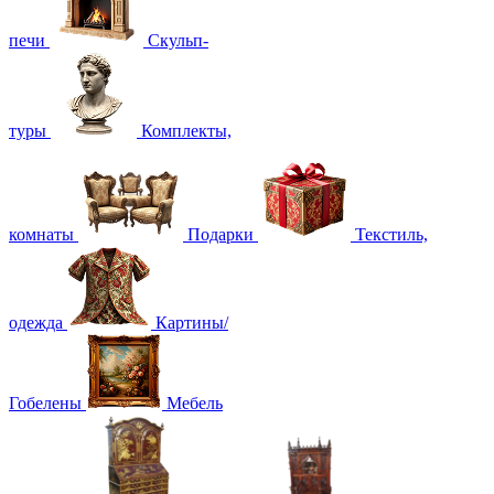
печи
Скульп-
туры
Комплекты,
комнаты
Подарки
Текстиль,
одежда
Картины/
Гобелены
Мебель