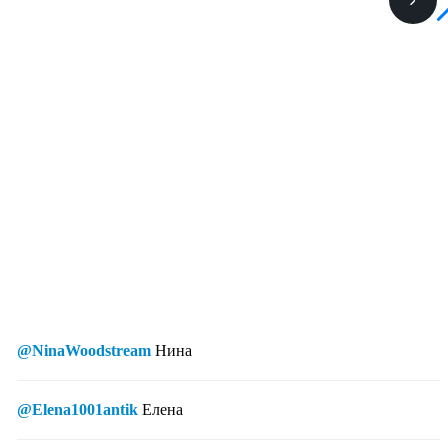
@NinaWoodstream
Нина
@Elena1001antik
Елена