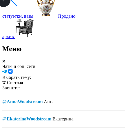
статуэтки, вазы
Продано,
архив
Меню
Чаты и соц. сети:
Выбрать тему:
Светлая
Звоните:
@AnnaWoodstream
Анна
@EkaterinaWoodstream
Екатерина