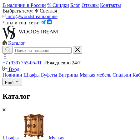
В наличии в России
% Скидки
Блог
Отзывы
Контакты
Выбрать тему:
Светлая
info@woodstream.online
Чаты и соц. сети:
Каталог
+7 (939) 755-05-91
Ежедневно 24/7
Вход
Новинки
Шкафы
Буфеты
Витрины
Мягкая мебель
Спальни
Ка
Ещё
Каталог
Шкафы
Мягкая