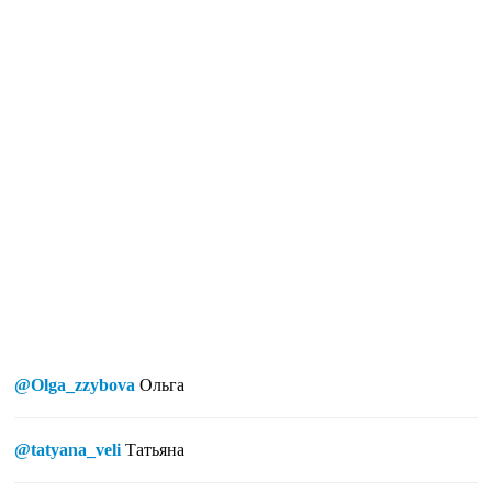
@Olga_zzybova
Ольга
@tatyana_veli
Татьяна