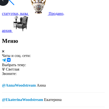
статуэтки, вазы
Продано,
архив
Меню
Чаты и соц. сети:
Выбрать тему:
Светлая
Звоните:
@AnnaWoodstream
Анна
@EkaterinaWoodstream
Екатерина