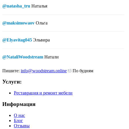
@natasha_tru
Наталья
@maksimowaov
Ольга
@Elyavitag045
Эльвира
@NataliWoodstream
Натали
Пишите:
info@woodstream.online
По будням
Услуги:
Реставрация и ремонт мебели
Информация
О нас
Блог
Отзывы