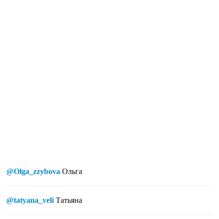
@Olga_zzybova
Ольга
@tatyana_veli
Татьяна