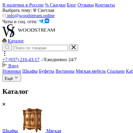
В наличии в России
% Скидки
Блог
Отзывы
Контакты
Выбрать тему:
Светлая
info@woodstream.online
Чаты и соц. сети:
Каталог
+7 (937) 216-43-17
Ежедневно 24/7
Вход
Новинки
Шкафы
Буфеты
Витрины
Мягкая мебель
Спальни
Ка
Ещё
Каталог
Шкафы
Мягкая