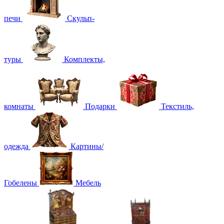
печи
Скульп-
туры
Комплекты,
комнаты
Подарки
Текстиль,
одежда
Картины/
Гобелены
Мебель