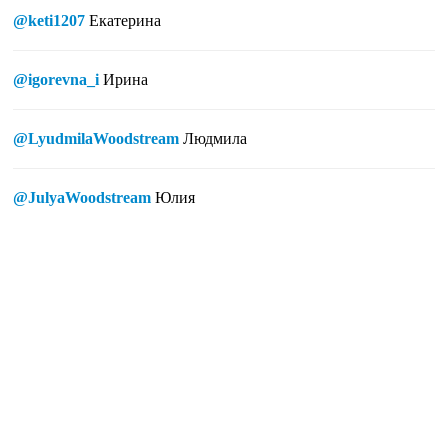
@keti1207
Екатерина
@igorevna_i
Ирина
@LyudmilaWoodstream
Людмила
@JulyaWoodstream
Юлия