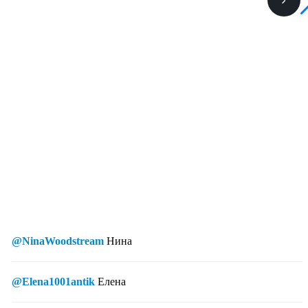
@NinaWoodstream
Нина
@Elena1001antik
Елена