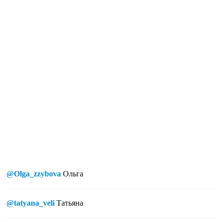
@Olga_zzybova
Ольга
@tatyana_veli
Татьяна