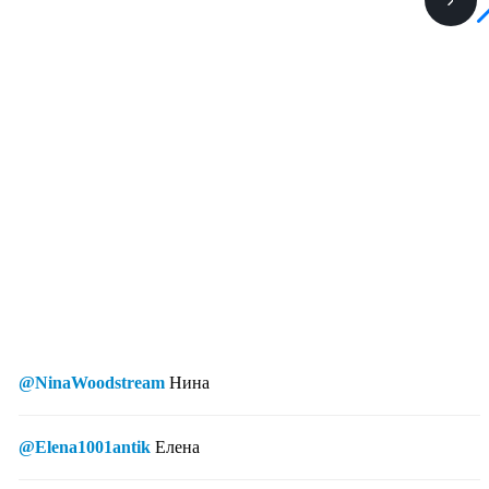
@NinaWoodstream
Нина
@Elena1001antik
Елена