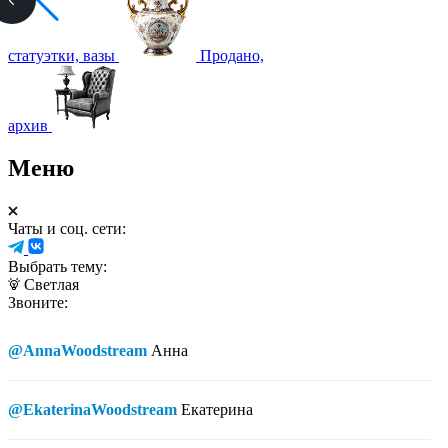
статуэтки, вазы
Продано,
архив
Меню
Чаты и соц. сети:
Выбрать тему:
Светлая
Звоните:
@AnnaWoodstream
Анна
@EkaterinaWoodstream
Екатерина