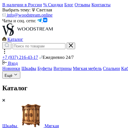
В наличии в России
% Скидки
Блог
Отзывы
Контакты
Выбрать тему:
Светлая
info@woodstream.online
Чаты и соц. сети:
Каталог
+7 (937) 216-43-17
Ежедневно 24/7
Вход
Новинки
Шкафы
Буфеты
Витрины
Мягкая мебель
Спальни
Ка
Ещё
Каталог
Шкафы
Мягкая