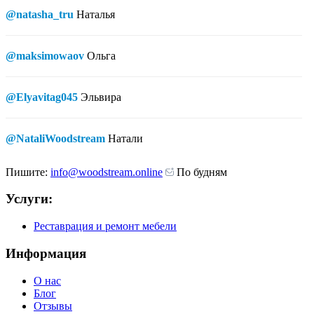
@natasha_tru
Наталья
@maksimowaov
Ольга
@Elyavitag045
Эльвира
@NataliWoodstream
Натали
Пишите:
info@woodstream.online
По будням
Услуги:
Реставрация и ремонт мебели
Информация
О нас
Блог
Отзывы