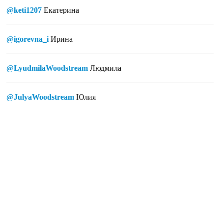
@keti1207
Екатерина
@igorevna_i
Ирина
@LyudmilaWoodstream
Людмила
@JulyaWoodstream
Юлия