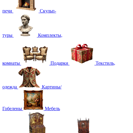
печи
Скульп-
туры
Комплекты,
комнаты
Подарки
Текстиль,
одежда
Картины/
Гобелены
Мебель